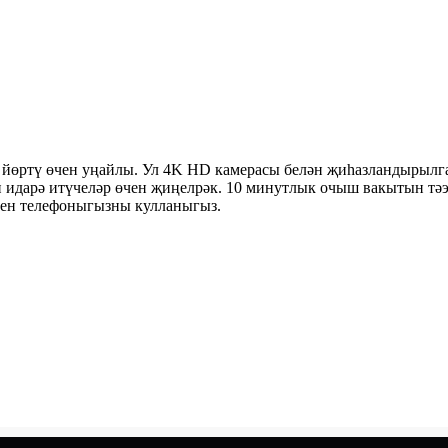
йөртү өчен уңайлы. Ул 4K HD камерасы белән җиһазландырылган
ән идарә итүчеләр өчен җиңелрәк. 10 минутлык очыш вакытын т
чен телефоныгызны кулланыгыз.