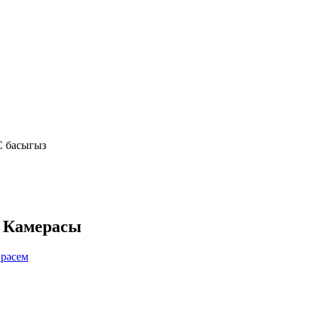
C басыгыз
К Камерасы