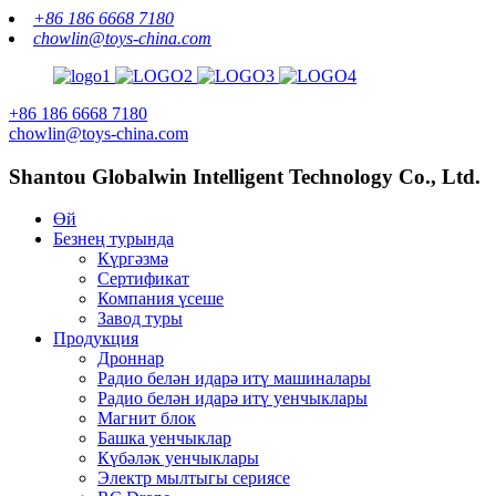
+86 186 6668 7180
chowlin@toys-china.com
+86 186 6668 7180
chowlin@toys-china.com
Shantou Globalwin Intelligent Technology Co., Ltd.
Өй
Безнең турында
Күргәзмә
Сертификат
Компания үсеше
Завод туры
Продукция
Дроннар
Радио белән идарә итү машиналары
Радио белән идарә итү уенчыклары
Магнит блок
Башка уенчыклар
Күбәләк уенчыклары
Электр мылтыгы сериясе