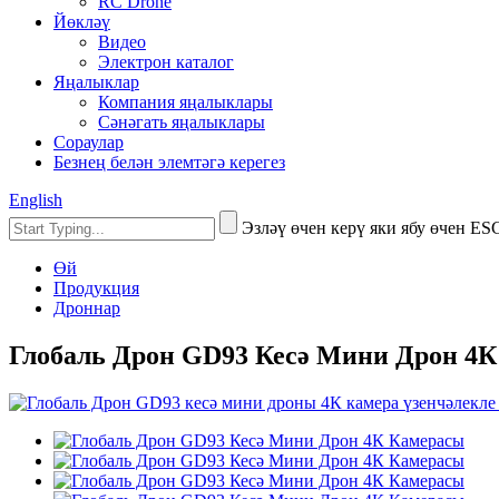
RC Drone
Йөкләү
Видео
Электрон каталог
Яңалыклар
Компания яңалыклары
Сәнәгать яңалыклары
Сораулар
Безнең белән элемтәгә керегез
English
Эзләү өчен керү яки ябу өчен ES
Өй
Продукция
Дроннар
Глобаль Дрон GD93 Кесә Мини Дрон 4