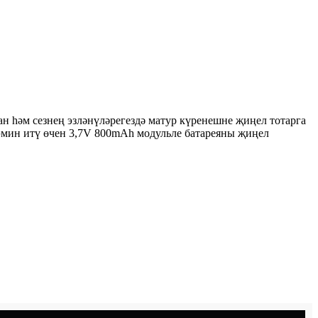
 һәм сезнең эзләнүләрегездә матур күренешне җиңел тотарга
әэмин итү өчен 3,7V 800mAh модульле батареяны җиңел