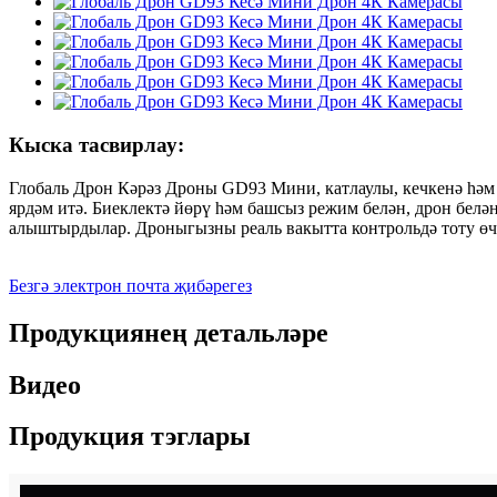
Кыска тасвирлау:
Глобаль Дрон Кәрәз Дроны GD93 Мини, катлаулы, кечкенә һәм 
ярдәм итә. Биеклектә йөрү һәм башсыз режим белән, дрон бел
алыштырдылар. Дроныгызны реаль вакытта контрольдә тоту ө
Безгә электрон почта җибәрегез
Продукциянең детальләре
Видео
Продукция тэглары